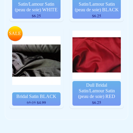
Satin/Lamour Satin
Satin/Lamour Satin
(peau de soie) WHITE
(peau de soie) BLACK
$6.25
$6.25
SALE
Dull Bridal
Satin/Lamour Satin
Bridal Satin BLACK
(peau de soie) RED
$5.25
$4.99
$6.25